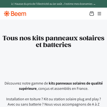
📈 Hausse du prix de l'électricité au 1er août. J'estime mes économies →
Nos produits
Panneaux solaires en toiture
Tous nos kits panneaux solaires
et batteries
Batteries solaires
Panneaux solaires plug & play
Chargeur VE
Pompe à chaleur
App Beem
Découvrez notre gamme de
kits panneaux solaires de qualité
Aide et savoir
supérieure
, conçus et assemblés en France.
Installation en toiture ? Kit ou station solaire plug and play ?
Avec ou sans batterie ? Nous vous accompagnons de A à Z