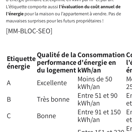
L’étiquette comporte aussi
l’évaluation du coût annuel de
l’énergie
pour la maison ou l’appartement à vendre. Pas de
mauvaises surprises pour les futurs propriétaires !
[MM-BLOC-SEO]
Qualité de la
Consommation
C
Etiquette
performance
d'énergie en
l
énergie
du logement
kWh/an
é
Moins de 50
M
A
Excellente
kWh/an
2
Entre 51 et 90
E
B
Très bonne
kWh/an
et
Entre 91 et 150
E
C
Bonne
kWh/an
et
E