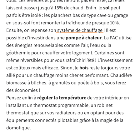
vous. Les fenêtres et portes ne sont pas en reste, car elles
laissent passer jusqu’à 15% de chaud. Enfin, le
sol
peut
parfois être isolé : les planchers bas de type cave ou garage
en sous-sol font remonter la fraîcheur de presque 10%.
Ensuite, on repense son
système de chauffage
! Il est
possible d’investir dans une
pompe à chaleur
. La PAC utilise
des énergies renouvelables comme l’air, l’eau ou la
géothermie pour chauffer votre logement. Certaines sont
même réversibles pour vous rafraîchir l’été ! L’investissement
est coûteux mais efficace. Sinon, le
bois
reste toujours votre
allié pour un chauffage moins cher et performant. Chaudière
biomasse à bûches, à granulés ou
poêle à bois
, vous ferez
des économies !
Pensez enfin à
réguler la température
de votre intérieur en
installant un thermostat programmable, un robinet
thermostatique sur vos radiateurs ou en optant pour des
équipements connectés pilotables grâce à la magie de la
domotique.