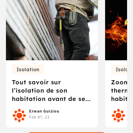
Isolation
Isolat
Tout savoir sur
Zoom s
l’isolation de son
thermi
habitation avant de se...
habita
Erwan Guiziou
Ni
Feb 07, 23
Fe