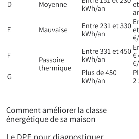
Entre 151 et 230
D
Moyenne
et
kWh/an
a
En
Entre 231 et 330
E
Mauvaise
et
kWh/an
€
En
Entre 331 et 450
F
€ 
kWh/an
Passoire
€
thermique
Plus de 450
P
G
kWh/an
2
Comment améliorer la classe
énergétique de sa maison
Le DPE pour diagnostiquer