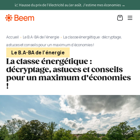
📈 Hausse du prix de l'électricité au 1er août. J'estime mes économies →
Nos produits
Accueil
Le B.A-BA de l'énergie
La classe énergétique : décryptage,
›
›
astuces et conseils pour un maximum d’économies !
Panneaux solaires en toiture
Le B.A-BA de l'énergie
Batteries solaires
La classe énergétique :
décryptage, astuces et conseils
Panneaux solaires plug & play
pour un maximum d’économies
Chargeur VE
!
Pompe à chaleur
App Beem
Aide et savoir