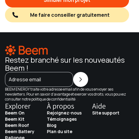
Simuler mon projet
Me faire conseiller gratuitement
Restez branché sur les nouveautés
Beem !
Adresse email
BEEM ENERGY traite votre adresse email afin de vous envoyer ses
newsletters. Pour en savoir d'avantage et exercer vos droits, vous pouvez
consulter notre politique de confidentialité
ici
Explorer
À propos
Aide
Beem On
Rejoignez-nous
Site support
Beem Kit
Témoignages
Beem Roof
Blog
Beem Battery
Plan du site
Rallonge