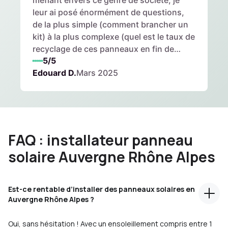
méfiant envers ce genre de société, je
bien.
leur ai posé énormément de questions,
de la plus simple (comment brancher un
kit) à la plus complexe (quel est le taux de
recyclage de ces panneaux en fin de
5/5
vie?). Toutes mes questions ont trouvé
Edouard D.
Mars 2025
réponses. Le service en amont est top. Le
service support est vraiment efficace et
rapide. Une vraie bonne découverte. J'en
suis vraiment très satisfait et les
économies sont au rendez-vous. Donc
vraiment top
FAQ : installateur panneau
solaire Auvergne Rhône Alpes
Est-ce rentable d’installer des panneaux solaires en
Auvergne Rhône Alpes ?
Oui, sans hésitation ! Avec un ensoleillement compris entre 1