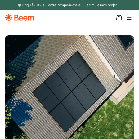
❄️ Jusqu'à -50% sur votre Pompe-à-chaleur. Je simule mon projet →
Nos produits
Panneaux solaires en toiture
Batteries solaires
Panneaux solaires plug & play
Chargeur VE
Pompe à chaleur
App Beem
Aide et savoir