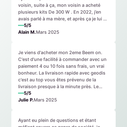
voisin, suite à ça, mon voisin a acheté
plusieurs kits De 300 W . En 2022, j’en
avais parlé à ma mère, et après ça je lui ai
5/5
installé un kit de 300 W et un peu plus
Alain M.
Mars 2025
tard le 420 W Elle en est contente. Fin
2024, J’ai fini par faire pareil d’acheter
deux panneaux Beem on Pour fabriquer
Je viens d'acheter mon 2eme Beem on.
un auvent. Et là maintenant début mars
C'est d'une facilité à commander avec un
2025, j’ai acheté le nouveau Panneau
paiement 4 ou 10 fois sans frais, un vrai
Beem on 500w Que j’installerai sur mon
bonheur. La livraison rapide avec geodis
toit de garage.
c'est au top vous êtes prévenu de la
livraison presque à la minute près. Le
5/5
produit est très bien emballé c'est sérieux
Julie P.
Mars 2025
et le montage un jeu d'enfant.
L'application beem est facile d'utilisation.
Vous voulez un renseignement, le service
Ayant eu plein de questions et étant
client est réactif. En résumé c'est très très