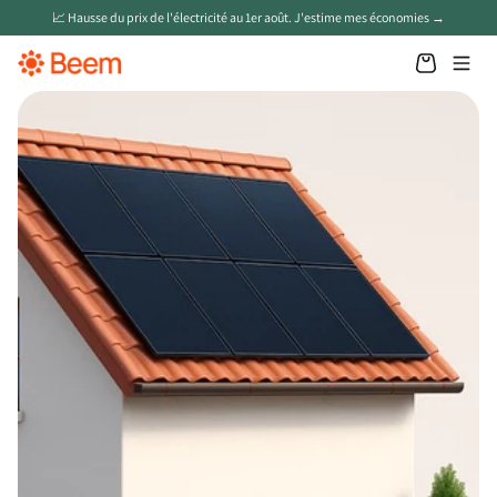
📈 Hausse du prix de l'électricité au 1er août. J'estime mes économies →
Nos produits
Panneaux solaires en toiture
Batteries solaires
Panneaux solaires plug & play
Chargeur VE
Pompe à chaleur
App Beem
Aide et savoir